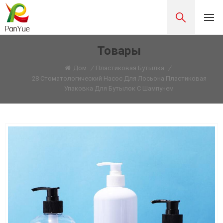
Товары
Дом
/
Пластиковая Бутылка
/
28 Стоматологический Насос Для Лосьона Пластиковая
Упаковка Для Бутылок С Шампунем