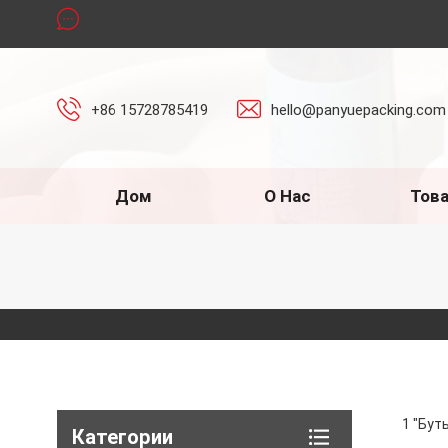
+86 15728785419
hello@panyuepacking.com
Дом
О Нас
Тов
1 "Бут
Категории