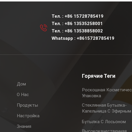
Тел. :
+86 15728785419
Тел. :
+86 13535258001
Тел. :
+86 13538858002
Whatsapp :
+8615728785419
Горячие Теги
Дом
Роскошная Косметичес
О Нас
Упаковка
Продукты
Стеклянная Бутылка-
Капельница С Эфирным
Настройка
Бутылка С Лосьоном
Знания
Высококачественная