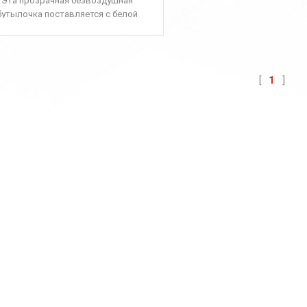
Эта прозрачная безвоздушная
белой крышкой
бутылочка поставляется с белой
ловкой помпы (самое классическое
сочетание) и является выбором
ьшинства косметических брендов.
уга настройки «под ключ» обеспечит
1
 удобство покупки. Если вам нужно
нать больше о дизайне упаковки в
уумных бутылках, свяжитесь с нами.