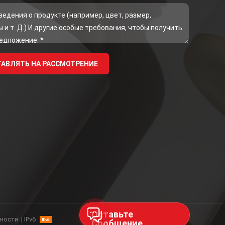
Оставьте
ности
|
IPv6
Сообщение