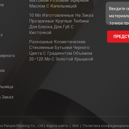
Матовым Розовым Эфирным
ля
Маслом С Капельницей
10 Мл Изготовленные На Заказ
р
Прозрачные Круглые Тюбики
Для Блеска Для Губ С
Кисточкой
аз
Роскошные Косметические
Стеклянные Бутылки Черного
Цвета С Градиентом Объемом
фирного
20–120 Мл С Золотой Крышкой
ля
льница
 Заказ
 Panyue Packing Co., Ltd |
Карта сайта
|
Xml
|
Политика конфиденциаль