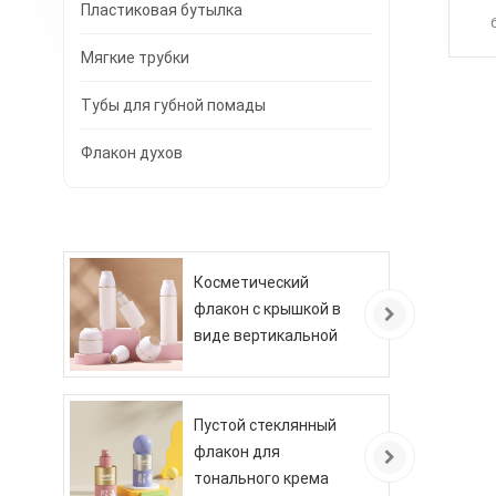
Пластиковая бутылка
го
Мягкие трубки
бол
Тубы для губной помады
Усл
вам
Флакон духов
уз
вак
Косметический
флакон с крышкой в
виде вертикальной
полосы
Пустой стеклянный
флакон для
тонального крема